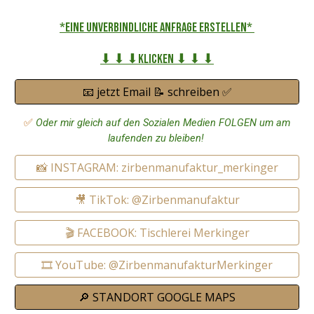
*eine unverbindliche Anfrage erstellen*
⬇ ⬇ ⬇Klicken ⬇ ⬇ ⬇
📧 jetzt Email 📝 schreiben ✅
✅
Oder mir gleich auf den Sozialen Medien FOLGEN um am
laufenden zu bleiben!
📸 INSTAGRAM: zirbenmanufaktur_merkinger
🎥 TikTok: @Zirbenmanufaktur
🎬 FACEBOOK: Tischlerei Merkinger
🎞️ YouTube: @ZirbenmanufakturMerkinger
🔎 STANDORT GOOGLE MAPS