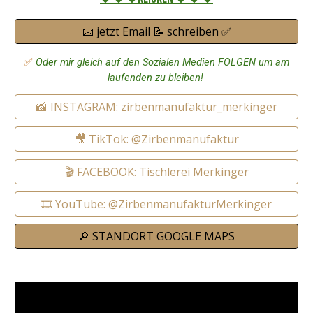
📧 jetzt Email 📝 schreiben ✅
✅
Oder mir gleich auf den Sozialen Medien FOLGEN um am
laufenden zu bleiben!
📸 INSTAGRAM: zirbenmanufaktur_merkinger
🎥 TikTok: @Zirbenmanufaktur
🎬 FACEBOOK: Tischlerei Merkinger
🎞️ YouTube: @ZirbenmanufakturMerkinger
🔎 STANDORT GOOGLE MAPS