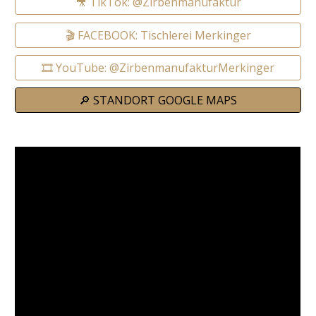
🎥 TikTok: @Zirbenmanufaktur
🎬 FACEBOOK: Tischlerei Merkinger
🎞️ YouTube: @ZirbenmanufakturMerkinger
🔎 STANDORT GOOGLE MAPS