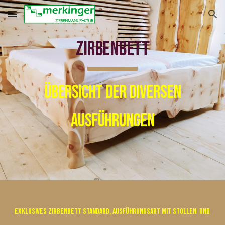
Skip to main content
Skip to navigation
Zirbenbett
Übersicht der diversen
Ausführungen
Exklusives Zirbenbett Standard,
Ausführungsart MIT STOLLEN
und