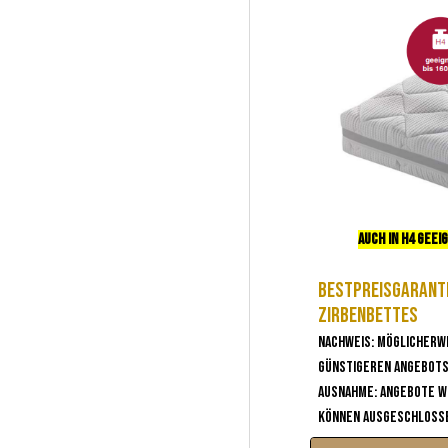
auch in H4 geei
Bestpreisgaranti
Zirbenbettes
Nachweis: Möglicherw
günstigeren Angebot
Ausnahme: Angebote w
können ausgeschlosse