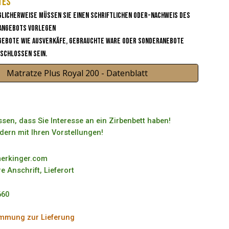
tes
glicherweise müssen sie einen Schriftlichen oder-Nachweis des
 Angebots vorlegen
gebote wie Ausverkäfe, gebrauchte Ware oder Sonderanebote
schlossen sein.
Matratze Plus Royal 200 - Datenblatt
sen, dass Sie Interesse an ein Zirbenbett haben!
ldern mit Ihren Vorstellungen!
merkinger.com
re Anschrift, Lieferort
660
immung zur Lieferung