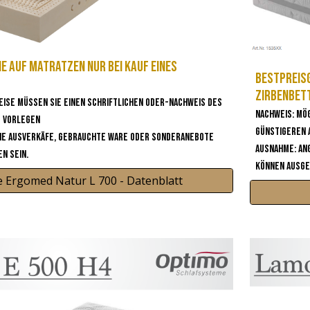
e auf Matratzen nur bei Kauf eines
Bestpreisg
Zirbenbet
eise müssen sie einen Schriftlichen oder-Nachweis des
Nachweis: Mö
s vorlegen
günstigeren
ie Ausverkäfe, gebrauchte Ware oder Sonderanebote
Ausnahme: An
n sein.
können ausge
 Ergomed Natur L 700 - Datenblatt