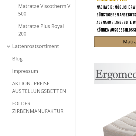
Matratze Viscotherm V
Nachweis: Möglicherw
500
günstigeren Angebot
Ausnahme: Angebote w
Matratze Plus Royal
können ausgeschlosse
200
Matra
Lattenrostsortiment
Blog
Impressum
AKTION- PREISE
AUSTELLUNGSBETTEN
FOLDER
ZIRBENMANUFAKTUR