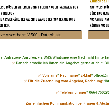
Zirbenbet
Nachweis: Mö
eise müssen sie einen Schriftlichen oder-Nachweis des
günstigeren
s vorlegen
Ausnahme: An
ie Ausverkäfe, gebrauchte Ware oder Sonderanebote
können ausge
n sein.
ze Viscotherm V 500 - Datenblatt
al Anfragen- Anrufen, via SMS/Whatsapp eine Nachricht hinterlas
✅
Danach erstelle ich Ihnen ein Angebot gerne auch lt. Bi
✅ Vorname
*
Nachname
*
E-Mail
* office@
✅ Für die Zusendung vom Angebot, Rechnung:
*Ih
✅ Telefonnummer
* 0664 75028
Zur einfachen Kommunikation bei Fragen & Abst