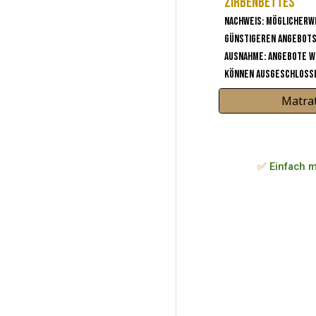
Zirbenbettes
Nachweis: Möglicherw
günstigeren Angebot
Ausnahme: Angebote w
können ausgeschlosse
Matrat
✅
Einfach m