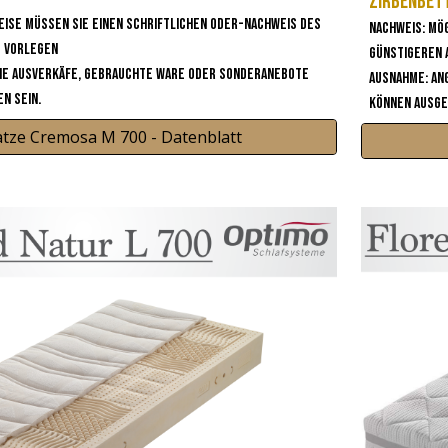
Zirbenbet
eise müssen sie einen Schriftlichen oder-Nachweis des
Nachweis: Mö
s vorlegen
günstigeren
ie Ausverkäfe, gebrauchte Ware oder Sonderanebote
Ausnahme: An
n sein.
können ausge
tze Cremosa M 700 - Datenblatt