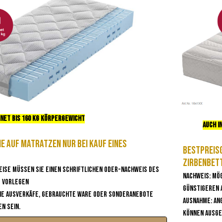
gnet bis 160 kg Körpergewicht
auch i
e auf Matratzen nur bei Kauf eines
Bestpreisg
Zirbenbet
eise müssen sie einen Schriftlichen oder-Nachweis des
Nachweis: Mö
s vorlegen
günstigeren
ie Ausverkäfe, gebrauchte Ware oder Sonderanebote
Ausnahme: An
n sein.
können ausge