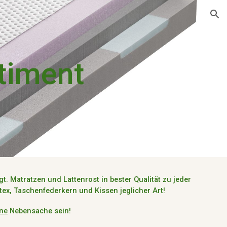
ion
timent
igt.
Matratzen und Lattenrost
in
bester Qualität
zu jeder
tex
,
Taschenfederkern
und Kissen jeglicher Art!
ine
Nebensache sein!