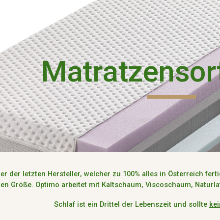
ip to main content
Skip to navigat
Matratzensor
ner der letzten
Hersteller
, welcher
zu
100%
alles
in Österreich
fert
en Größe.
Optimo arbeitet mit
Kaltschaum
,
Viscoschaum
,
Naturla
Schlaf ist
ein Drittel
der Lebenszeit und sollte
ke