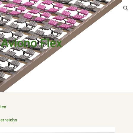
ion
Aviono Flex
lex
terreichs