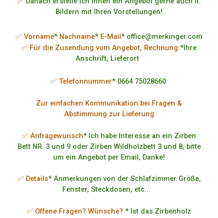
✅
Danach erstelle ich Ihnen ein Angebot gerne auch lt.
Bildern mit Ihren Vorstellungen!
✅ Vorname
*
Nachname
*
E-Mail
* office@merkinger.com
✅ Für die Zusendung vom Angebot, Rechnung:
*Ihre
Anschrift, Lieferort
✅ Telefonnummer
* 0664 75028660
Zur einfachen Kommunikation bei Fragen &
Abstimmung zur Lieferung
✅ Anfragewunsch
* Ich habe Interesse an ein Zirben
Bett NR. 3 und 9 oder Zirben Wildholzbett 3 und 8, bitte
um ein Angebot per Email, Danke!
✅ Details
* Anmerkungen von der Schlafzimmer Größe,
Fenster, Steckdosen, etc...
✅ Offene Fragen? Wünsche?
* Ist das Zirbenholz