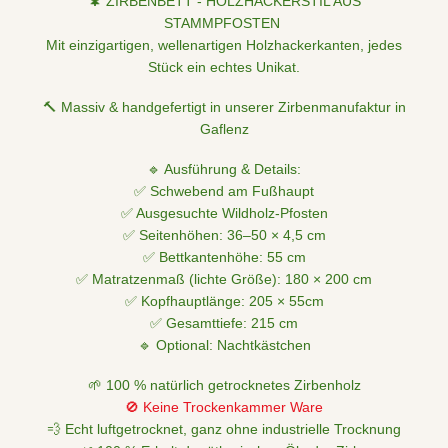
🌲 ZIRBENBETT
-
HOLZHACKERSTIL AUS
STAMMPFOSTEN
Mit einzigartigen, wellenartigen
Holzhackerkanten
, jedes
Stück ein echtes Unikat.
🔨 Massiv & handgefertigt in unserer Zirbenmanufaktur in
Gaflenz
🔹 Ausführung & Details:
✅ Schwebend am Fußhaupt
✅ Ausgesuchte Wildholz-Pfosten
✅ Seitenhöhen: 3
6
–50 × 4,5 cm
✅ Bettkantenhöhe: 55 cm
✅ Matratzenmaß (lichte Größe): 1
8
0 × 200 cm
✅ Kopfhauptlänge:
20
5 × 55cm
✅ Gesamttiefe: 215 cm
🔹 Optional: Nachtkästchen
🌱 100 % natürlich getrocknetes Zirbenholz
🚫 Keine Trockenkammer Ware
💨 Echt luftgetrocknet, ganz ohne industrielle Trocknung