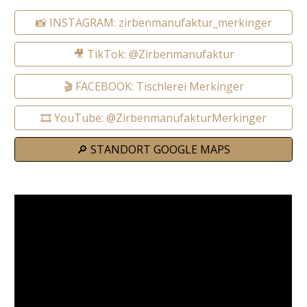
📸 INSTAGRAM: zirbenmanufaktur_merkinger
🎥 TikTok: @Zirbenmanufaktur
🎬 FACEBOOK: Tischlerei Merkinger
🎞️ YouTube: @ZirbenmanufakturMerkinger
🔎 STANDORT GOOGLE MAPS