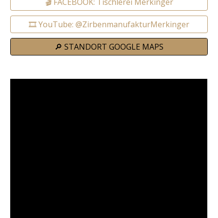
🎬 FACEBOOK: Tischlerei Merkinger
🎞️ YouTube: @ZirbenmanufakturMerkinger
🔎 STANDORT GOOGLE MAPS