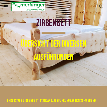
Skip to main content
Skip to navigation
Zirbenbett
Übersicht der diversen
Ausführungen
Exklusives Zirbenbett Standard, Ausführungsarten schwebend