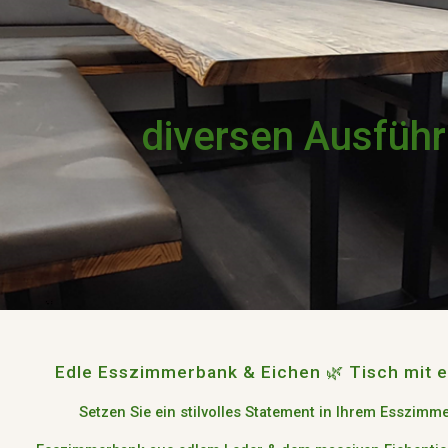
ip to main content
Skip to navigat
diversen Ausfüh
Edle Esszimmerbank & Eichen
🌿
Tisch mit e
Setzen Sie ein stilvolles Statement in Ihrem Esszimm