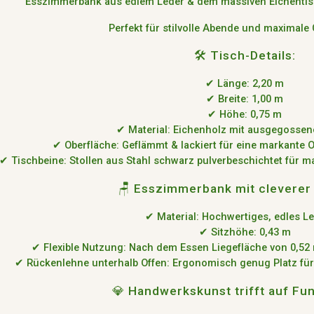
Esszimmerbank aus edlem Leder
& dem
massiven Eichenti
Perfekt für stilvolle Abende und maximale 
🛠️ Tisch-Details:
✔
Länge:
2,20 m
✔
Breite:
1,00 m
✔
Höhe:
0,75 m
✔
Material:
Eichenholz mit ausgegossen
✔
Oberfläche:
Geflämmt & lackiert für eine markante O
✔
Tischbeine:
Stollen aus Stahl
schwarz pulverbeschichtet für ma
🪑 Esszimmerbank mit cleverer 
✔
Material:
Hochwertiges, edles Le
✔
Sitzhöhe:
0,43 m
✔
Flexible Nutzung:
Nach dem Essen
Liegefläche von 0,52
✔
Rückenlehne unterhalb
Offen
:
Ergonomisch genug Platz für
💎 Handwerkskunst trifft auf Fun