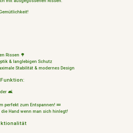
sch mit ausgegossenen Rissen
.
Gemütlichkeit!
en Rissen
🌳
ptik & langlebigen Schutz
ximale Stabilität & modernes Design
Funktion:
der 🛋️
 m
perfekt zum Entspannen! 💤
 die Hand wenn man sich hinlegt!
ktionalität