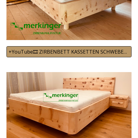
+YouTube🎞️ ZIRBENBETT KASSETTEN SCHWEBEND 08