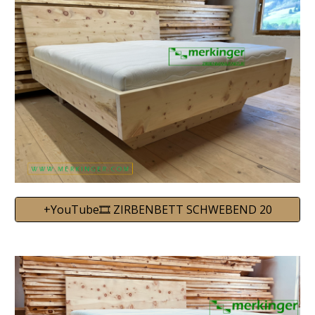
+YouTube🎞️ ZIRBENBETT SCHWEBEND 20