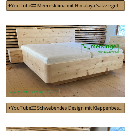
+YouTube🎞️ Meeresklima mit Himalaya Salzziegeln 18
+YouTube🎞️ Schwebendes Design mit Klappenbeschläg 19