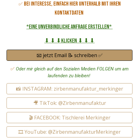
Bei Interesse, einfach hier unterhalb mit Ihren
✅
Kontaktdaten
*eine unverbindliche Anfrage erstellen*
⬇ ⬇ ⬇Klicken ⬇ ⬇ ⬇
📧 jetzt Email 📝 schreiben ✅
✅
Oder mir gleich auf den Sozialen Medien FOLGEN um am
laufenden zu bleiben!
📸 INSTAGRAM: zirbenmanufaktur_merkinger
🎥 TikTok: @Zirbenmanufaktur
🎬 FACEBOOK: Tischlerei Merkinger
🎞️ YouTube: @ZirbenmanufakturMerkinger