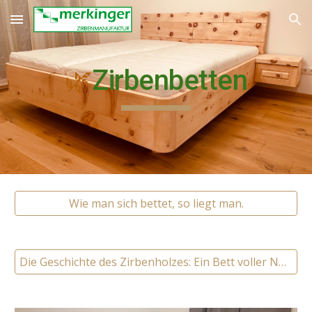
Skip to main content
Skip to navigation
🌿
Zirbenbetten
Wie man sich bettet, so liegt man.
Die Geschichte des Zirbenholzes: Ein Bett voller Naturkraft