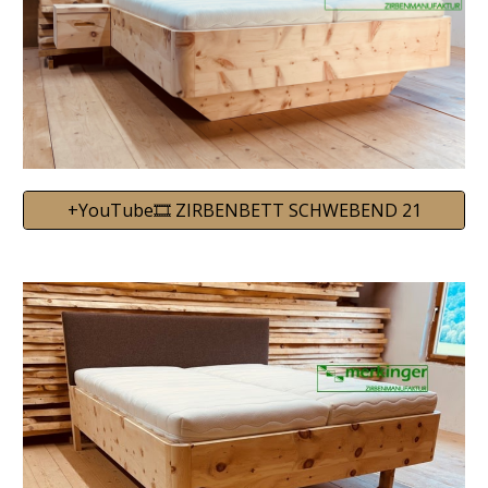
+YouTube🎞️ ZIRBENBETT SCHWEBEND 21