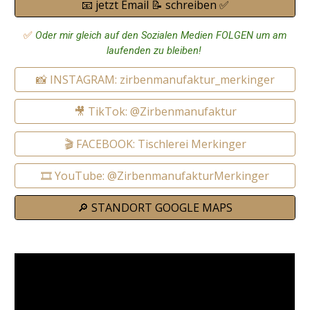
📧 jetzt Email 📝 schreiben ✅
✅
Oder mir gleich auf den Sozialen Medien FOLGEN um am
laufenden zu bleiben!
📸 INSTAGRAM: zirbenmanufaktur_merkinger
🎥 TikTok: @Zirbenmanufaktur
🎬 FACEBOOK: Tischlerei Merkinger
🎞️ YouTube: @ZirbenmanufakturMerkinger
🔎 STANDORT GOOGLE MAPS