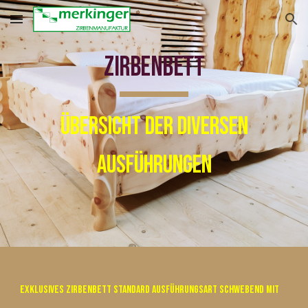
Skip to main content
Skip to navigation
Zirbenbett
Übersicht der diversen
Ausführungen
Exklusives
Zirbenbett Standard Ausführungsart schwebend mit