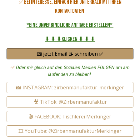
Bei Interesse, einfach hier unterhalb mit Ihren
✅
Kontaktdaten
*eine unverbindliche Anfrage erstellen*
⬇ ⬇ ⬇Klicken ⬇ ⬇ ⬇
📧 jetzt Email 📝 schreiben ✅
✅
Oder mir gleich auf den Sozialen Medien FOLGEN um am
laufenden zu bleiben!
📸 INSTAGRAM: zirbenmanufaktur_merkinger
🎥 TikTok: @Zirbenmanufaktur
🎬 FACEBOOK: Tischlerei Merkinger
🎞️ YouTube: @ZirbenmanufakturMerkinger