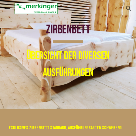
Skip to main content
Skip to navigation
Zirbenbett
Übersicht der diversen
Ausführungen
Exklusives Zirbenbett Standard, Ausführungsarten schwebend