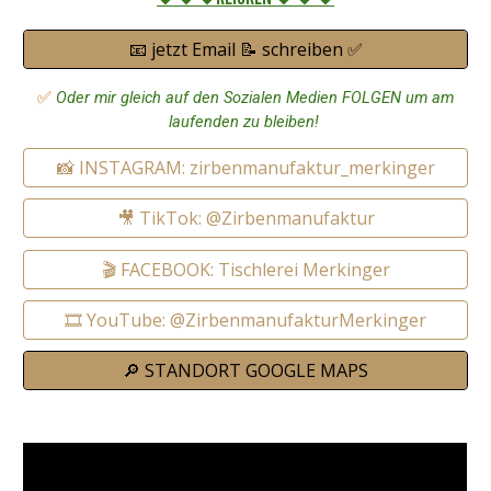
📧 jetzt Email 📝 schreiben ✅
✅
Oder mir gleich auf den Sozialen Medien FOLGEN um am
laufenden zu bleiben!
📸 INSTAGRAM: zirbenmanufaktur_merkinger
🎥 TikTok: @Zirbenmanufaktur
🎬 FACEBOOK: Tischlerei Merkinger
🎞️ YouTube: @ZirbenmanufakturMerkinger
🔎 STANDORT GOOGLE MAPS