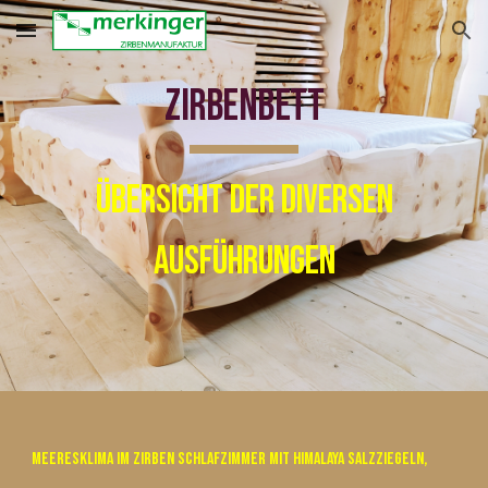
Skip to main content
Skip to navigation
Zirbenbett
Übersicht der diversen
Ausführungen
Meeresklima im Zirben Schlafzimmer mit Himalaya Salzziegeln,