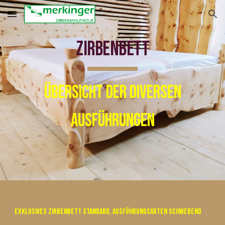
Skip to main content
Skip to navigation
Zirbenbett
Übersicht der diversen
Ausführungen
Exklusives Zirbenbett Standard, Ausführungsarten schwebend