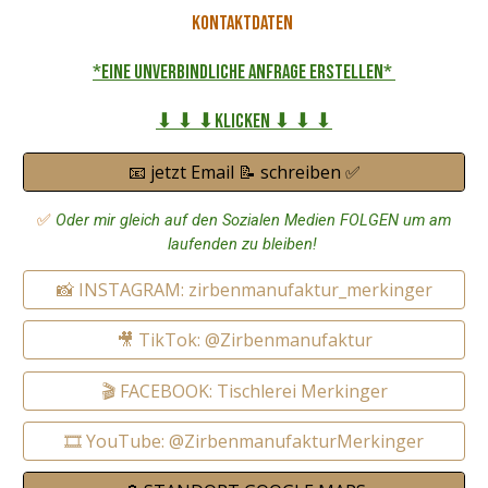
Kontaktdaten
*eine unverbindliche Anfrage erstellen*
⬇ ⬇ ⬇Klicken ⬇ ⬇ ⬇
📧 jetzt Email 📝 schreiben ✅
✅
Oder mir gleich auf den Sozialen Medien FOLGEN um am
laufenden zu bleiben!
📸 INSTAGRAM: zirbenmanufaktur_merkinger
🎥 TikTok: @Zirbenmanufaktur
🎬 FACEBOOK: Tischlerei Merkinger
🎞️ YouTube: @ZirbenmanufakturMerkinger