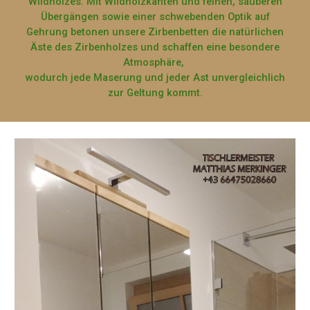
Wildholzes. Mit Wildholzkanten und feinen, sauberen
Übergängen sowie einer schwebenden Optik auf
Gehrung betonen unsere Zirbenbetten die natürlichen
Äste des Zirbenholzes und schaffen eine besondere
Atmosphäre,
wodurch jede Maserung und jeder Ast unvergleichlich
zur Geltung kommt.