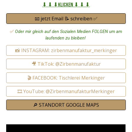
⬇ ⬇ ⬇Klicken ⬇ ⬇ ⬇
📧 jetzt Email 📝 schreiben ✅
✅
Oder mir gleich auf den Sozialen Medien FOLGEN um am
laufenden zu bleiben!
📸 INSTAGRAM: zirbenmanufaktur_merkinger
🎥 TikTok: @Zirbenmanufaktur
🎬 FACEBOOK: Tischlerei Merkinger
🎞️ YouTube: @ZirbenmanufakturMerkinger
🔎 STANDORT GOOGLE MAPS