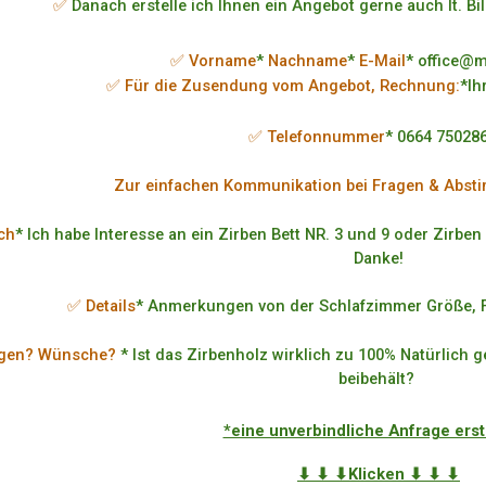
✅
Danach erstelle ich Ihnen ein Angebot gerne auch lt. Bi
✅ Vorname
*
Nachname
*
E-Mail
* office@
✅ Für die Zusendung vom Angebot, Rechnung:
*Ih
✅ Telefonnummer
* 0664 75028
Zur einfachen Kommunikation bei Fragen & Abst
ch
* Ich habe Interesse an ein Zirben Bett NR. 3 und 9 oder Zirben
Danke!
✅ Details
* Anmerkungen von der Schlafzimmer Größe, F
agen? Wünsche?
* Ist das Zirbenholz wirklich zu 100% Natürlich 
beibehält?
*eine unverbindliche Anfrage ers
⬇ ⬇ ⬇Klicken ⬇ ⬇ ⬇