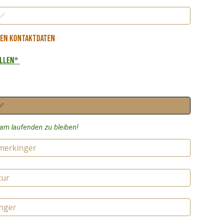
 ✅
hren Kontaktdaten
ellen*
 ✅
am laufenden zu bleiben!
merkinger
tur
inger