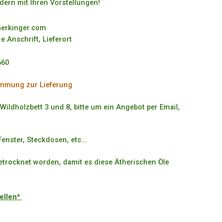
ldern mit Ihren Vorstellungen!
merkinger.com
re Anschrift, Lieferort
660
immung zur Lieferung
 Wildholzbett 3 und 8, bitte um ein Angebot per Email,
enster, Steckdosen, etc...
getrocknet worden, damit es diese Ätherischen Öle
tellen*