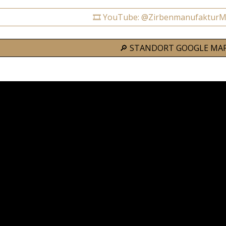
🎞️ YouTube: @ZirbenmanufakturM
🔎 STANDORT GOOGLE MA