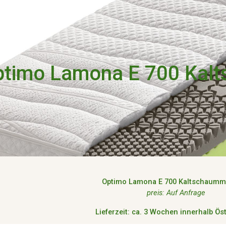
ip to main content
Skip to navigat
ptimo
Lamona E 700
Kalt
Optimo
Lamona E 700
Kaltschaumma
preis: Auf Anfrage
Lieferzeit: ca. 3 Wochen innerhalb Ös