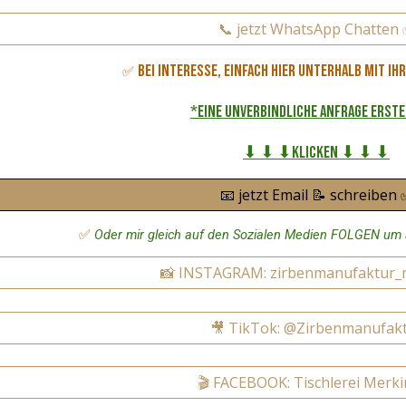
📞 jetzt WhatsApp Chatten
Bei Interesse, einfach hier unterhalb mit I
✅
*eine unverbindliche Anfrage erst
⬇ ⬇ ⬇Klicken ⬇ ⬇ ⬇
📧 jetzt Email 📝 schreiben
✅
Oder mir gleich auf den Sozialen Medien FOLGEN um 
📸 INSTAGRAM: zirbenmanufaktur_
🎥 TikTok: @Zirbenmanufak
🎬 FACEBOOK: Tischlerei Merk