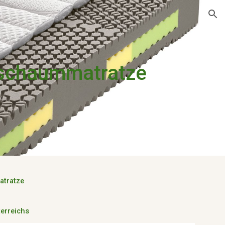
ion
schaummatratze
tratze
terreichs