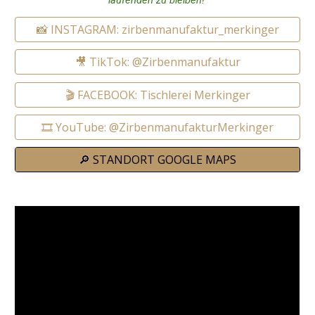
laufenden zu bleiben!
📸 INSTAGRAM: zirbenmanufaktur_merkinger
🎥 TikTok: @Zirbenmanufaktur
🎬 FACEBOOK: Tischlerei Merkinger
🎞️ YouTube: @ZirbenmanufakturMerkinger
🔎 STANDORT GOOGLE MAPS