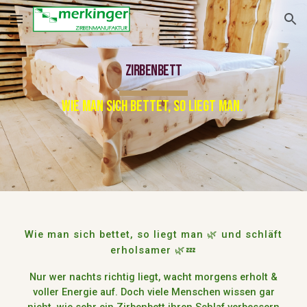
Skip to main content
Skip to navigation
Zirbenbett
Wie man sich bettet, so liegt man.
Wie man sich bettet, so liegt man
🌿
und schläft
erholsamer
🌿
💤
Nur wer
nachts richtig liegt
, wacht
morgens erholt &
voller Energie
auf. Doch viele Menschen wissen gar
nicht,
wie sehr ein Zirbenbett ihren Schlaf verbessern