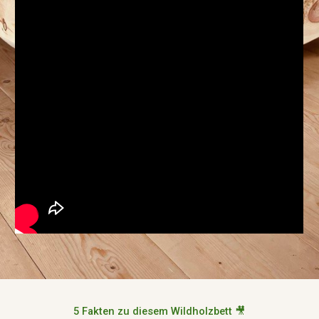
5 Fakten zu diesem Wildholzbett 🎥