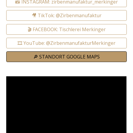
📸 INSTAGRAM: zirbenmanufaktur_merkinger
🎥 TikTok: @Zirbenmanufaktur
🎬 FACEBOOK: Tischlerei Merkinger
🎞️ YouTube: @ZirbenmanufakturMerkinger
🔎 STANDORT GOOGLE MAPS