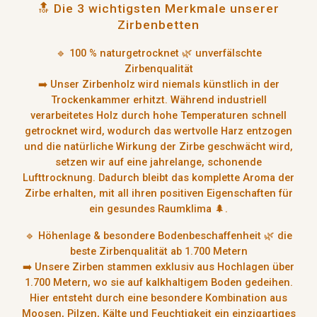
🔝 Die 3 wichtigsten Merkmale unserer
Zirbenbetten
🔹
100 % naturgetrocknet 🌿 unverfälschte
Zirbenqualität
➡️ Unser Zirbenholz wird
niemals künstlich in der
Trockenkammer erhitzt
. Während industriell
verarbeitetes Holz durch hohe Temperaturen schnell
getrocknet wird, wodurch das wertvolle Harz entzogen
und die natürliche Wirkung der Zirbe geschwächt wird,
setzen wir auf eine
jahrelange, schonende
Lufttrocknung.
Dadurch bleibt das
komplette Aroma der
Zirbe erhalten
, mit all ihren positiven Eigenschaften für
ein gesundes Raumklima 🌲.
🔹
Höhenlage & besondere Bodenbeschaffenheit
🌿
die
beste Zirbenqualität ab 1.700 Metern
➡️ Unsere Zirben stammen
exklusiv aus Hochlagen über
1.700 Metern
, wo sie auf
kalkhaltigem Boden
gedeihen.
Hier entsteht durch eine besondere Kombination aus
Moosen, Pilzen, Kälte und Feuchtigkeit
ein einzigartiges