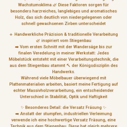
Wachstumsklima 🌿 Diese Faktoren sorgen für
besonders harzreiches, langlebiges und aromatisches
Holz
, das sich deutlich von niedergelegenen oder
schnell gewachsenen Zirben unterscheidet
🔹
Handwerkliche Präzision & traditionelle Verarbeitung
🌿 inspiriert vom Stiegenbau
➡️ Vom ersten Schnitt mit der
Wandersäge
bis zur
finalen Veredelung in meiner Werkstatt: Jedes
Möbelstück entsteht mit einer
Verarbeitungstechnik, die
aus dem Stiegenbau stammt
🔨 der
Königsdisziplin des
Handwerks
.
Während viele Möbelbauer überwiegend mit
Plattenmaterialien
arbeiten, basiert meine Fertigung auf
echter Massivholzverarbeitung,
ein entscheidender
Unterschied in
Stabilität, Optik und Haftigkeit
✨
Besonderes Detail: die Versatz Fräsung
✨
➡️ Anstatt der stumpfen, industriellen Verleimung
verwende ich eine
hochwertige Versatz Fräsung
, eine
Technik aus dem Stiegenbau. Diese hat gleich mehrere