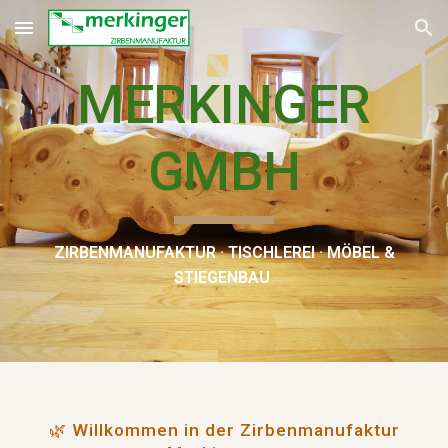
Skip to main content
Skip to navigation
M
ERKINGER
GMBH
ZIRBENMANUFAKTUR · TISCHLEREI · MÖBEL &
STIEGENBAU
🌿 Willkommen in der Zirbenmanufaktur