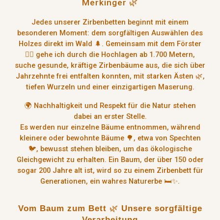
Merkinger 🌿
Jedes unserer Zirbenbetten beginnt mit einem
besonderen Moment:
dem sorgfältigen Auswählen des
Holzes direkt im Wald
🌲. Gemeinsam mit dem Förster
👷‍♂️ gehe ich durch die Hochlagen ab
1.700 Metern
,
suche
gesunde, kräftige Zirbenbäume
aus, die sich über
Jahrzehnte frei entfalten konnten, mit starken Ästen 🌿,
tiefen Wurzeln und einer einzigartigen Maserung.
🌍 Nachhaltigkeit und Respekt für die Natur stehen
dabei an erster Stelle.
Es werden nur einzelne Bäume entnommen, während
kleinere oder bewohnte Bäume 🌳, etwa von Spechten
🐦, bewusst stehen bleiben, um das ökologische
Gleichgewicht zu erhalten.
Ein Baum, der über 150 oder
sogar 200 Jahre alt ist
, wird so zu einem
Zirbenbett für
Generationen, ein wahres Naturerbe
🛏️✨.
Vom Baum zum Bett
🌿
Unsere sorgfältige
Verarbeitung