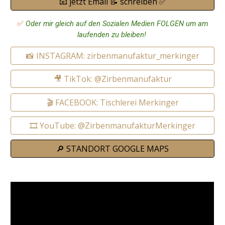
📧 jetzt Email 📝 schreiben ✅
✅
Oder mir gleich auf den Sozialen Medien FOLGEN um am
laufenden zu bleiben!
📸 INSTAGRAM: zirbenmanufaktur_merkinger
🎥 TikTok: @Zirbenmanufaktur
🎬 FACEBOOK: Tischlerei Merkinger
🎞️ YouTube: @ZirbenmanufakturMerkinger
🔎 STANDORT GOOGLE MAPS