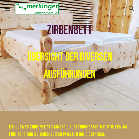
Skip to main content
Skip to navigation
Zirbenbett
Übersicht der diversen
Ausführungen
Exklusives Zirbenbett Standard, Ausführungsart mit Stollen am
Fußhaupt und schönen Seiten Pfosten Höhe 32x4,5cm,