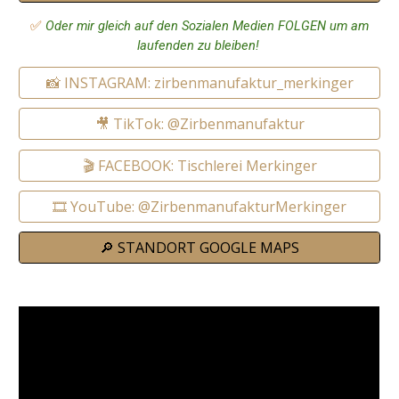
✅
Oder mir gleich auf den Sozialen Medien FOLGEN um am
laufenden zu bleiben!
📸 INSTAGRAM: zirbenmanufaktur_merkinger
🎥 TikTok: @Zirbenmanufaktur
🎬 FACEBOOK: Tischlerei Merkinger
🎞️ YouTube: @ZirbenmanufakturMerkinger
🔎 STANDORT GOOGLE MAPS