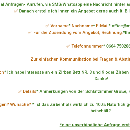
al Anfragen- Anrufen, via SMS/Whatsapp eine Nachricht hinterlas
✅
Danach erstelle ich Ihnen ein Angebot gerne auch lt. Bi
✅ Vorname
*
Nachname
*
E-Mail
* office@
✅ Für die Zusendung vom Angebot, Rechnung:
*Ih
✅ Telefonnummer
* 0664 75028
Zur einfachen Kommunikation bei Fragen & Abst
ch
* Ich habe Interesse an ein Zirben Bett NR. 3 und 9 oder Zirben
Danke!
✅ Details
* Anmerkungen von der Schlafzimmer Größe, F
agen? Wünsche?
* Ist das Zirbenholz wirklich zu 100% Natürlich 
beibehält?
*eine unverbindliche Anfrage ers