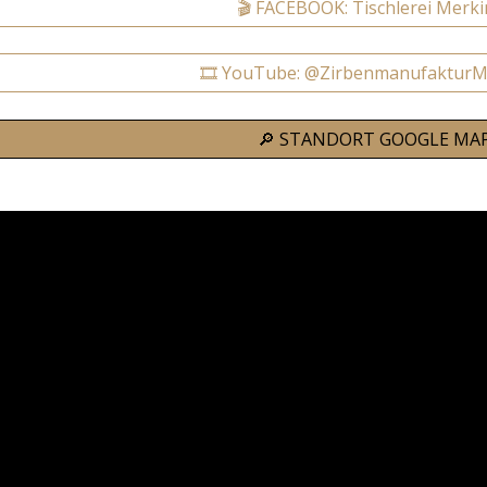
🎬 FACEBOOK: Tischlerei Merk
🎞️ YouTube: @ZirbenmanufakturM
🔎 STANDORT GOOGLE MA