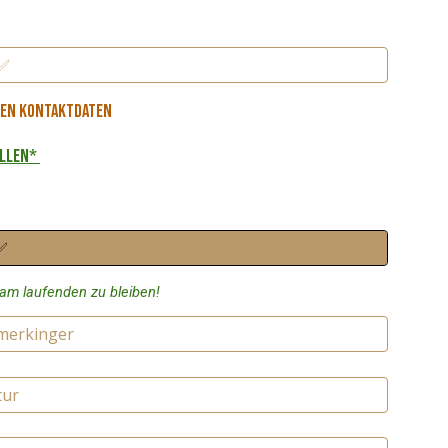
 ✅
hren Kontaktdaten
ellen*
 ✅
am laufenden zu bleiben!
merkinger
tur