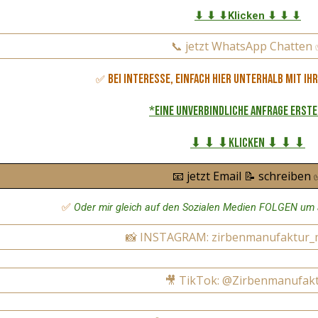
⬇ ⬇ ⬇Klicken ⬇ ⬇ ⬇
📞 jetzt WhatsApp Chatten
Bei Interesse, einfach hier unterhalb mit I
✅
*eine unverbindliche Anfrage erst
⬇ ⬇ ⬇Klicken ⬇ ⬇ ⬇
📧 jetzt Email 📝 schreiben
✅
Oder mir gleich auf den Sozialen Medien FOLGEN um 
📸 INSTAGRAM: zirbenmanufaktur_
🎥 TikTok: @Zirbenmanufak