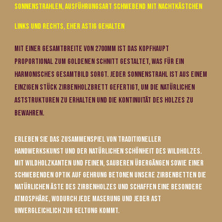
Sonnenstrahlen
, Ausführungsart schwebend mit
Nachtkästchen
Links und Rechts, eher Astig gehalten
Mit einer Gesamt
breite
von
2700
mm ist das Kopfhaupt
proportional zum Goldenen Schnitt gestaltet, was für ein
harmonisches Gesamtbild sorgt. Jede
r Sonnenstrahl
ist aus einem
einzigen Stück Zirbenholzbrett gefertigt, um die natürlichen
Aststrukturen zu erhalten und die Kontinuität des Holzes zu
bewahren.
Erleben Sie das Zusammenspiel von traditioneller
Handwerkskunst und der natürlichen Schönheit des Wildholzes.
Mit Wildholzkanten und feinen, sauberen Übergängen sowie einer
schwebenden Optik auf Gehrung betonen unsere Zirbenbetten die
natürlichen Äste des Zirbenholzes und schaffen eine besondere
Atmosphäre, wodurch jede Maserung und jeder Ast
unvergleichlich zur Geltung kommt.