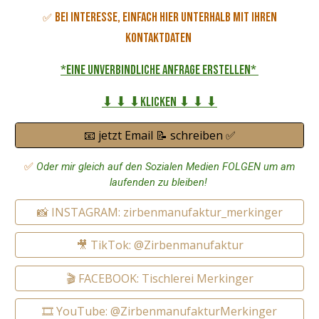
Bei Interesse, einfach hier unterhalb mit Ihren
✅
Kontaktdaten
*eine unverbindliche Anfrage erstellen*
⬇ ⬇ ⬇Klicken ⬇ ⬇ ⬇
📧 jetzt Email 📝 schreiben ✅
✅
Oder mir gleich auf den Sozialen Medien FOLGEN um am
laufenden zu bleiben!
📸 INSTAGRAM: zirbenmanufaktur_merkinger
🎥 TikTok: @Zirbenmanufaktur
🎬 FACEBOOK: Tischlerei Merkinger
🎞️ YouTube: @ZirbenmanufakturMerkinger