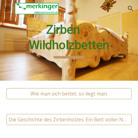
Skip to main content
Skip to navigation
Zirben
🌿
Wildholzbetten
Wie man sich bettet, so liegt man.
Die Geschichte des Zirbenholzes: Ein Bett voller Naturkraft