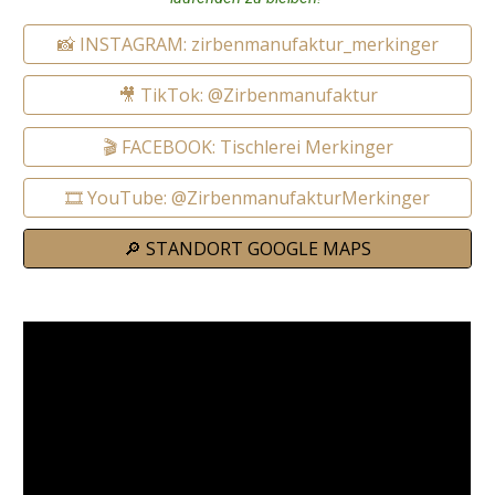
📸 INSTAGRAM: zirbenmanufaktur_merkinger
🎥 TikTok: @Zirbenmanufaktur
🎬 FACEBOOK: Tischlerei Merkinger
🎞️ YouTube: @ZirbenmanufakturMerkinger
🔎 STANDORT GOOGLE MAPS